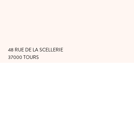
48 RUE DE LA SCELLERIE
37000 TOURS
LA GALERIE VOUS ACCUEILLE
DU MARDI AU SAMEDI
06 81 69 20 01
|
09 80 67 93 80
GALERIE@OLIVIER-ROUSSEAU.COM